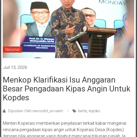
Nasional
Juli 15, 2026
Menkop Klarifikasi Isu Anggaran
Besar Pengadaan Kipas Angin Untuk
Kopdes
Diposkan Oleh:newsorbit_avvwem
berita
,
kopdes
Menteri Koperasi memberikan penjelasan terkait kabar mengenai
rencana pengadaan kipas angin untuk Koperasi Desa (Kopdes)
dengan nilai anggaran yang disebut mencapai triliunan rupiah. Ia