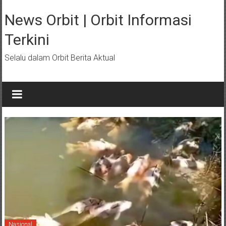
Lompat
ke
News Orbit | Orbit Informasi
konten
Terkini
Selalu dalam Orbit Berita Aktual
Nasional