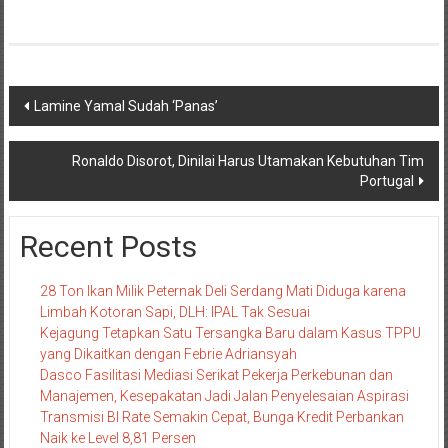
Navigasi
Lamine Yamal Sudah ‘Panas’
pos
Ronaldo Disorot, Dinilai Harus Utamakan Kebutuhan Tim
Portugal
Recent Posts
28 Ton Ikan Milik Peternak Deli Serdang Mati Diduga karena
Limbah Kotoran Sapi, DLH: IPAL Tak Sesuai
Kejagung Tetapkan Satu Tersangka Baru dalam Kasus TPPU
yang Dikaitkan dengan Febrie Adriansyah
Dasco Fasilitasi Mediasi Serikat Pekerja Perkebunan dan
Manajemen, Kesepakatan Jadi Jalan Penyelesaian Aspirasi
Transmisi BI Rate Semakin Cepat, Bunga Kredit Perbankan
Naik ke Level 8,81 Persen