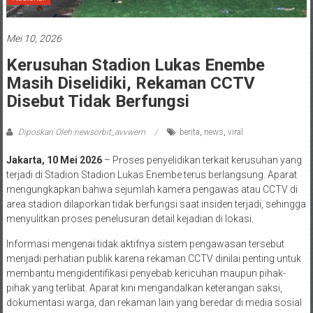
Mei 10, 2026
Kerusuhan Stadion Lukas Enembe
Masih Diselidiki, Rekaman CCTV
Disebut Tidak Berfungsi
Diposkan Oleh:newsorbit_avvwem
berita
,
news
,
viral
Jakarta, 10 Mei 2026
– Proses penyelidikan terkait kerusuhan yang
terjadi di Stadion Stadion Lukas Enembe terus berlangsung. Aparat
mengungkapkan bahwa sejumlah kamera pengawas atau CCTV di
area stadion dilaporkan tidak berfungsi saat insiden terjadi, sehingga
menyulitkan proses penelusuran detail kejadian di lokasi.
Informasi mengenai tidak aktifnya sistem pengawasan tersebut
menjadi perhatian publik karena rekaman CCTV dinilai penting untuk
membantu mengidentifikasi penyebab kericuhan maupun pihak-
pihak yang terlibat. Aparat kini mengandalkan keterangan saksi,
dokumentasi warga, dan rekaman lain yang beredar di media sosial