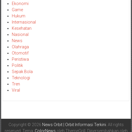
Ekonomi
Game
Hukum
Internasional
Kesehatan
Nasional
News
Olahraga
Otomotif
Peristiwa
Politik
Sepak Bola
Teknologi
Tren
Viral
Copyright © 2026
News Orbit | Orbit Informasi Terkini
. All rights
reserved. Tema:
ColorNews
oleh ThemeGrill. Dipersembahkan oleh