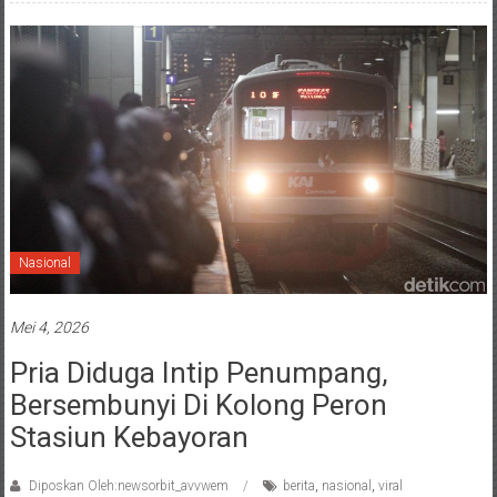
Nasional
Mei 4, 2026
Pria Diduga Intip Penumpang,
Bersembunyi Di Kolong Peron
Stasiun Kebayoran
Diposkan Oleh:newsorbit_avvwem
berita
,
nasional
,
viral